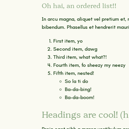
Oh hai, an ordered list!!
In arcu magna, aliquet vel pretium et, 
bibendum. Phasellus et hendrerit mauri
First item, yo
Second item, dawg
Third item, what what?!
Fourth item, fo sheezy my neezy
Fifth item, nested!
So la ti do
Ba-da-bing!
Ba-da-boom!
Headings are cool! (h
Proin eget nibh a massa vestibulum pr