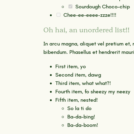
Sourdough Choco-chip
Chee-ee-eeee-zzze!!!!
Oh hai, an unordered list!!
In arcu magna, aliquet vel pretium et, 
bibendum. Phasellus et hendrerit mauri
First item, yo
Second item, dawg
Third item, what what?!
Fourth item, fo sheezy my neezy
Fifth item, nested!
So la ti do
Ba-da-bing!
Ba-da-boom!