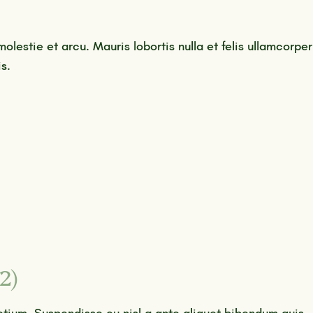
molestie et arcu. Mauris lobortis nulla et felis ullamcorper
s.
2)
etium. Suspendisse eu nisl a ante aliquet bibendum quis