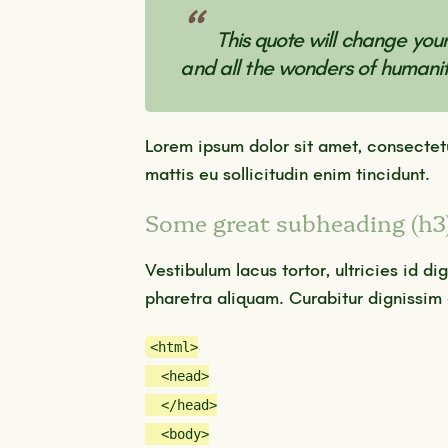
This quote will
change
your 
and all the wonders of humanit
Lorem ipsum dolor sit amet, consectet
mattis eu sollicitudin enim tincidunt.
Some great subheading (h3
Vestibulum lacus tortor, ultricies id di
pharetra aliquam. Curabitur dignissi
<html>
<head>
</head>
<body>